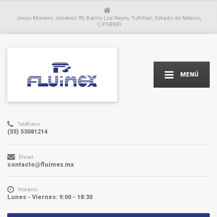
Jesús Moreno Jiménez 99, Barrio Los Reyes, Tultitlán, Estado de México,
C.P.54900
MENÚ
Teléfono
(55) 53081214
Email
contacto@fluimex.mx
Horario
Lunes - Viernes: 9:00 - 18:30