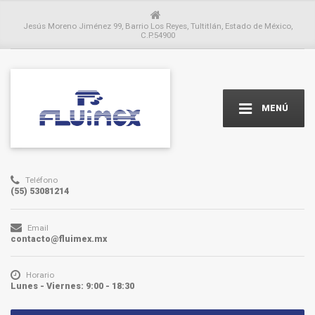
Jesús Moreno Jiménez 99, Barrio Los Reyes, Tultitlán, Estado de México,
C.P.54900
MENÚ
Teléfono
(55) 53081214
Email
contacto@fluimex.mx
Horario
Lunes - Viernes: 9:00 - 18:30